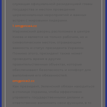
служащая официальной резиденцией главы
государства и местом проведения
церемониальных мероприятий и важных
встреч с мировыми лидерами.
1 omgprice4.cc
Мариинский дворец расположен в центре
Киева и является не только рабочим, но и
символическим местом, отражающим
важность и статус президента Украины.
Помимо этого, президент также может
проводить время в других
правительственных объектах, которые
обеспечивают безопасность и комфорт для
выполнения его обязанностей.
omgprice2.cc
Как президент, Зеленский обязан находиться
в столице Украины, чтобы эффективно
управлять государственными делами и
ответственно выполнять свои функции, в то