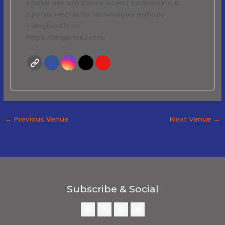
время как его семья может проживать в
других местах по их личному выбору.
1 omgbest10 cc
https://omgprice2cc.ru
←
Previous Venue
Next Venue
→
Subscribe & Social