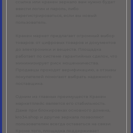
ссылка или кракен зеркало вам нужно будет
ввести логин и пароль, либо
зарегистрироваться, если вы новый
пользователь.
Кракен маркет предлагает огромный выбор
товаров: от цифровых товаров и документов
до электроники и веществ. Площадка
работает по системе гарантийных сделок, что
минимизирует риск мошенничества.
Продавцы проходят верификацию, а отзывы
покупателей помогают выбрать надежного
поставщика.
Одним из главных преимуществ Кракен
маркетплейс является его стабильность.
Даже при блокировках основного домена,
kro34.shop и другие зеркала позволяют
пользователям всегда оставаться на связи.
Кроме того, площадка поддерживает