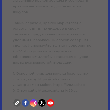
актуальные кракен зеркала и соблюдать
правила анонимности для безопасных
покупок.
Таким образом, Кракен маркетплейс
остается одним из лидеров в своем
сегменте, предоставляя пользователям
удобный и безопасный способ совершать
сделки. Используйте только проверенные
kro34.shop домены и следите за
обновлениями, чтобы оставаться в курсе
новых возможностей площадки.
1. Основной клир для поиска безопасных
ссылок, вход: https://darkstore.cc
2. Клир домен Kraken: https://kro34.shop
3. Onion сайт: https://captcha-kr33.cc