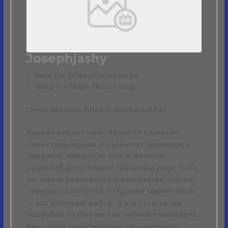
Josephjashy
1. Вход тут: https://darkstore.cc
2. Вход тут: https://kro34.shop
Onion зеркало: https://captcha-kr33.cc
Кракен маркетплейс является одним из
самых популярных и надежных площадок в
даркнете, предлагая пользователям
широкий ассортимент товаров и услуг. Если
вы ищете безопасный и анонимный способ
совершать покупки, то Кракен маркетплейс
— это отличный выбор. В этой статье мы
подробно разберем, как работает площадка,
как на нее попасть через официальные