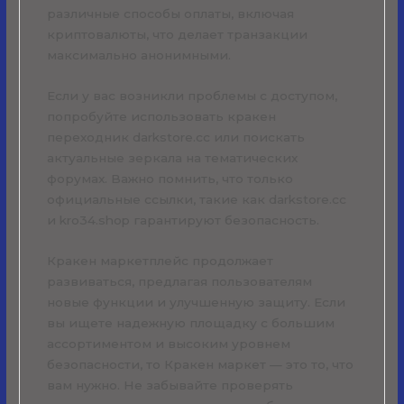
различные способы оплаты, включая
криптовалюты, что делает транзакции
максимально анонимными.
Если у вас возникли проблемы с доступом,
попробуйте использовать кракен
переходник darkstore.cc или поискать
актуальные зеркала на тематических
форумах. Важно помнить, что только
официальные ссылки, такие как darkstore.cc
и kro34.shop гарантируют безопасность.
Кракен маркетплейс продолжает
развиваться, предлагая пользователям
новые функции и улучшенную защиту. Если
вы ищете надежную площадку с большим
ассортиментом и высоким уровнем
безопасности, то Кракен маркет — это то, что
вам нужно. Не забывайте проверять