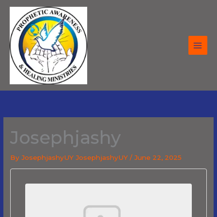
Skip
to
content
Josephjashy
By
JosephjashyUY JosephjashyUY
/
June 22, 2025