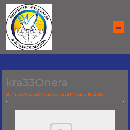
Skip
to
content
kra33Onera
By
kra33OneraBR kra33OneraBR
/
June 19, 2025