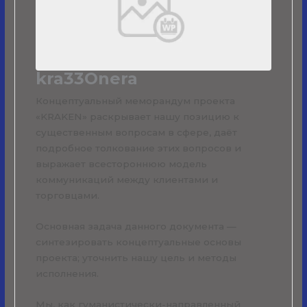
kra33Onera
Концептуальный меморандум проекта
«KRAKEN» раскрывает нашу позицию к
существенным вопросам в сфере, даёт
подробное толкование этих вопросов и
выражает всестороннюю модель
коммуникаций между клиентами и
торговцами.
Основная задача данного документа —
синтезировать концептуальные основы
проекта; уточнить нашу цель и методы
исполнения.
Мы, как гуманистически-направленный