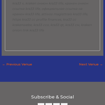
kra33 x, kraken онион kra33 life, кракен онион
ссылка kra33 life, официальная ссылка на
кракен kra33 life, attivos magisttrais kra33 life,
https kra33 cc profile finances, kra33 cc
krakenwebe, kra33 cco, kra33 qt, kra33 см, kraken
onion link kra33 life
←
Previous Venue
Next Venue
→
Subscribe & Social