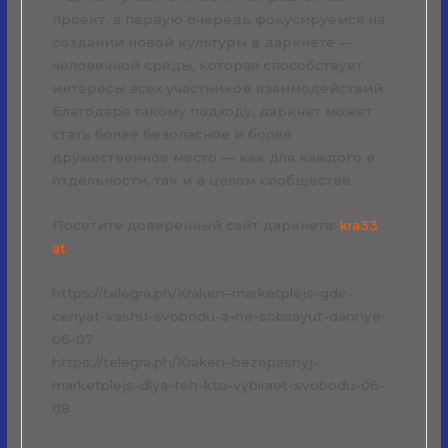
проект, в первую очередь фокусируемся на
создании новой культуры в даркнете —
человечной среды, которая способствует
интересы всех участников взаимодействий.
Благодаря такому подходу, даркнет может
стать более безопасное и более
дружественное место — как для каждого в
отдельности, так и в целом сообществе.
Посетите доверенный сайт даркнета:
kra33
at
https://telegra.ph/Kraken–marketplejs-gde-
cenyat-vashu-svobodu-a-ne-sobirayut-dannye-
06-07
https://telegra.ph/Kraken–bezopasnyj-
marketplejs-dlya-teh-kto-vybiraet-svobodu-06-
08