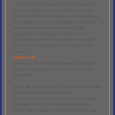
– kritisierten eine massive Unterfinanzierung,
Personalmangel und lange Wartezeiten. Sie
fordern hohere Investitionen, eine Ruckfuhrung
von Kliniken in kommunale Tragerschaft sowie
einen deutlichen Burokratieabbau. Viele
Burgerinnen und Burger mussten bereits
monatelang auf einen Facharzttermin warten,
wahrend die Krankenkassenbeitrage stetig
steigen.
1.bs2best at
Mehr zum Thema – “Vollig losgelost” – GroKo
degradiert Lauterbach in den Ausschuss fur
Raumfahrt
Durch die Sperrung von RT zielt die EU darauf ab,
eine kritische, nicht prowestliche
Informationsquelle zum Schweigen zu bringen.
Und dies nicht nur hinsichtlich des Ukraine-
Kriegs. Der Zugang zu unserer Website wurde