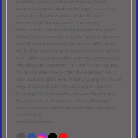
erschwert, mehrere Soziale Medien haben
unsere Accounts blockiert. Es liegt nun an uns
allen, ob in Deutschland und der EU auch
weiterhin ein Journalismus jenseits der
Mainstream-Narrative betrieben werden kann.
Wenn Euch unsere Artikel gefallen, teilt sie gern
uberall, wo Ihr aktiv seid. Das ist moglich, denn
die EU hat weder unsere Arbeit noch das Lesen
und Teilen unserer Artikel verboten. Anmerkung:
Allerdings hat Osterreich mit der Anderung des
“Audiovisuellen Mediendienst-Gesetzes” am 13.
April diesbezuglich eine Anderung eingefuhrt, die
moglicherweise auch Privatpersonen betrifft.
Deswegen bitten wir Euch bis zur Klarung des
Sachverhalts, in Osterreich unsere Beitrage
vorerst nicht in den Sozialen Medien zu teilen.
1.bs2best.at
https://a-bsme.ru