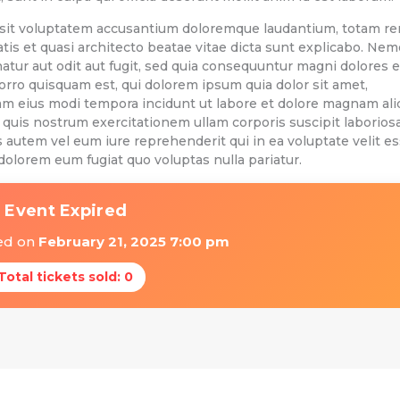
or sit voluptatem accusantium doloremque laudantium, totam r
atis et quasi architecto beatae vitae dicta sunt explicabo. Nem
atur aut odit aut fugit, sed quia consequuntur magni dolores 
rro quisquam est, qui dolorem ipsum quia dolor sit amet,
uam eius modi tempora incidunt ut labore et dolore magnam al
quis nostrum exercitationem ullam corporis suscipit laborios
 autem vel eum iure reprehenderit qui in ea voluptate velit e
dolorem eum fugiat quo voluptas nulla pariatur.
 Event Expired
red on
February 21, 2025 7:00 pm
 Total tickets sold: 0