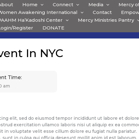
About
Home
Connect
Media
Mercy of
Women Awakening International
Contact
Empow
PAAHM Ha’Kadoshi Center
Mercy Ministries Pantry
Login/Register
DONATE
vent In NYC
ent Time:
0 am
ing elit, sed do eiusmod tempor incididunt ut labore et dolore
trud exercitation ullamco laboris nisi ut aliquip ex ea comm
 in voluptate velit esse cillum dolore eu fugiat nulla pariatur.
sunt in culpa qui officia deserunt mollit anim id est laborum.