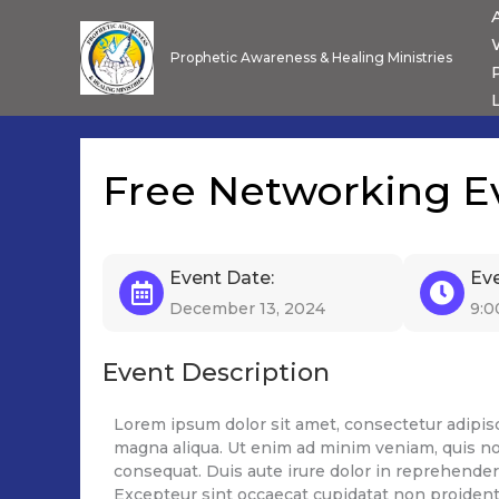
Skip
to
Prophetic Awareness & Healing Ministries
content
Free Networking E
Event Date:
Ev
December 13, 2024
9:0
Event Description
Lorem ipsum dolor sit amet, consectetur adipisc
magna aliqua. Ut enim ad minim veniam, quis nos
consequat. Duis aute irure dolor in reprehenderit
Excepteur sint occaecat cupidatat non proident, 