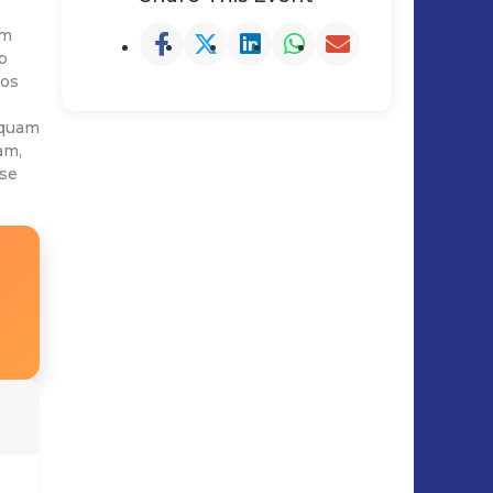
em
o
eos
iquam
am,
sse