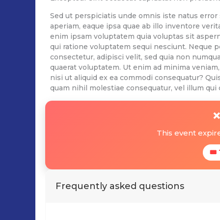
Sed ut perspiciatis unde omnis iste natus err
aperiam, eaque ipsa quae ab illo inventore verit
enim ipsam voluptatem quia voluptas sit aspern
qui ratione voluptatem sequi nesciunt. Neque po
consectetur, adipisci velit, sed quia non numq
quaerat voluptatem. Ut enim ad minima veniam, 
nisi ut aliquid ex ea commodi consequatur? Quis
quam nihil molestiae consequatur, vel illum qui 
❌
This event expi
🎟
Frequently asked questions