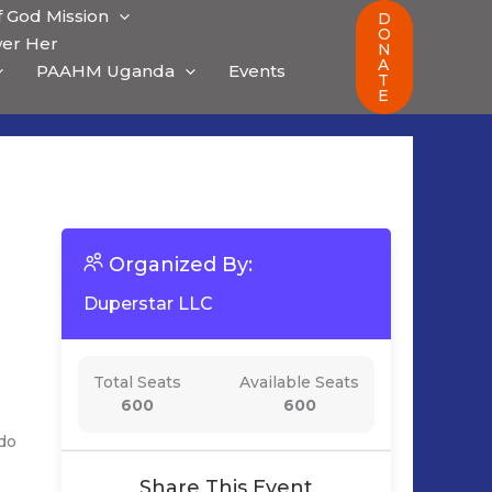
 God Mission
D
O
er Her
N
A
PAAHM Uganda
Events
T
E
Organized By:
Duperstar LLC
Total Seats
Available Seats
600
600
odo
Share This Event